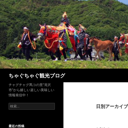
検
ちゃぐちゃぐ観光ブログ
索
チャグチャグ馬コの里”滝沢
市”から嬉しい楽しい美味しい
情報発信中！
検
日別アーカイブ: 
索:
最近の投稿