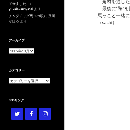
角材を通したら
て来ました。
に
最後に“鞍”を
yukaiakansyasai
より
馬っこと一緒に
チャグチャグ馬コの唄
に
及川
かほる
より
（sachi）
アーカイブ
ア
ー
カ
イ
カテゴリー
ブ
カ
テ
ゴ
リ
SNSリンク
ー