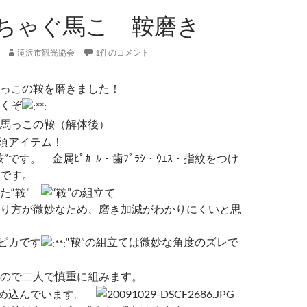
ちゃぐ馬こ 鞍磨き
滝沢市観光協会
1件のコメント
っこの鞍を磨きました！
くぞ
”です。 金属ﾋﾟｶｰﾙ・歯ﾌﾞﾗｼ・ｳｴｽ・指紋をつけ
です。
り方が微妙なため、磨き加減がわかりにくいと思
ピカです
“鞍”の組立ては微妙な角度のズレで
ので二人で慎重に組みます。