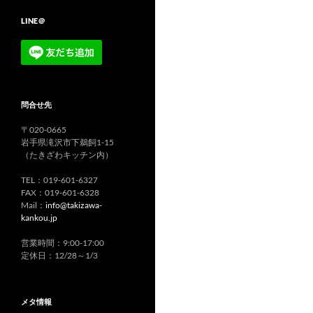
LINE＠
問合せ先
〒020-0665
岩手県滝沢市下鵜飼1-15
（たきざわキッチン内）
TEL：019-601-6327
FAX：019-601-6328
Mail：
info@takizawa-
kankou.jp
営業時間：9:00-17:00
定休日：12/28～1/3
メタ情報