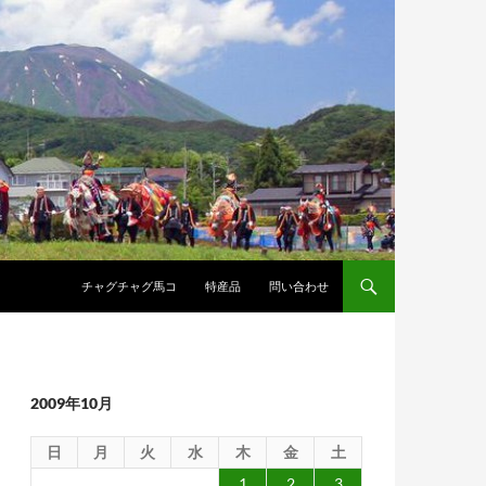
コンテンツへスキップ
チャグチャグ馬コ
特産品
問い合わせ
2009年10月
日
月
火
水
木
金
土
1
2
3