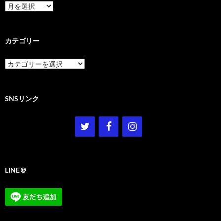
ア
ー
カ
イ
ブ
カテゴリー
カ
テ
ゴ
リ
ー
SNSリンク
LINE＠