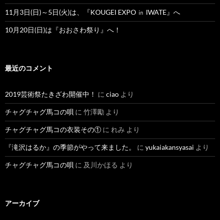
11月3日(日)～5日(火)は、『KOUGEI EXPO ㏌ IWATE』へ
10月20日(日)は『おおさわ祭り』へ！
最近のコメント
2019芸術祭たきざわ開催中！
に
ciao
より
チャグチャグ馬コの唄
に
竹澤勵
より
チャグチャグ馬コの衣装その①
に
れみ
より
『滝沢はるか』の季節がやって来ました。
に
yukaiakansyasai
より
チャグチャグ馬コの唄
に
及川かほる
より
アーカイブ