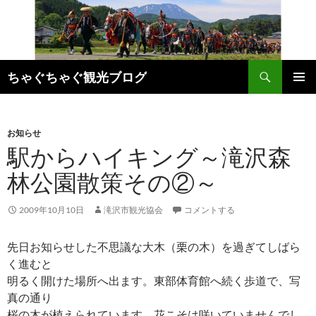
検
ちゃぐちゃぐ観光ブログ
索
コ
メインメ
ン
ニュー
テ
ン
お知らせ
ツ
駅からハイキング～滝沢森
へ
林公園散策その②～
ス
キ
ッ
2009年10月10日
滝沢市観光協会
コメントする
プ
先日お知らせした不思議な大木（栗の木）を過ぎてしばら
く進むと
明るく開けた場所へ出ます。東部体育館へ続く歩道で、写
真の通り
桜の木が植えられています。花こそは咲いていませんでし