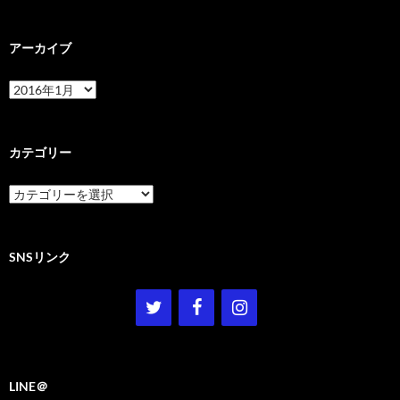
アーカイブ
ア
ー
カ
イ
ブ
カテゴリー
カ
テ
ゴ
リ
ー
SNSリンク
LINE＠