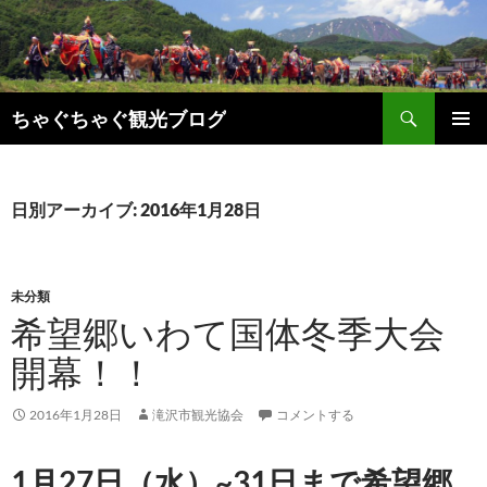
検
ちゃぐちゃぐ観光ブログ
索
コ
メインメ
ン
ニュー
テ
ン
日別アーカイブ: 2016年1月28日
ツ
へ
ス
キ
未分類
ッ
希望郷いわて国体冬季大会
プ
開幕！！
2016年1月28日
滝沢市観光協会
コメントする
1月27日（水）~31日まで希望郷