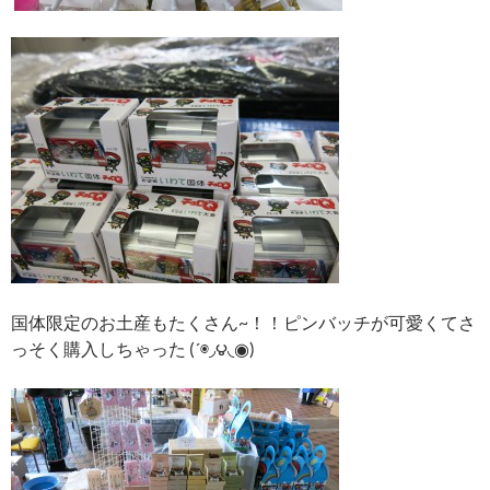
国体限定のお土産もたくさん~！！ピンバッチが可愛くてさ
っそく購入しちゃった (´◉◞౪◟◉)