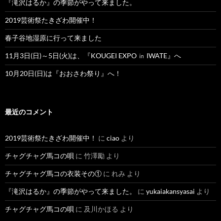
『滝沢はるか』の季節がやって来ました。
2019芸術祭たきざわ開催中！
春子谷地湿原に行って来ました
11月3日(日)～5日(火)は、『KOUGEI EXPO ㏌ IWATE』へ
10月20日(日)は『おおさわ祭り』へ！
最近のコメント
2019芸術祭たきざわ開催中！
に
ciao
より
チャグチャグ馬コの唄
に
竹澤勵
より
チャグチャグ馬コの衣装その①
に
れみ
より
『滝沢はるか』の季節がやって来ました。
に
yukaiakansyasai
より
チャグチャグ馬コの唄
に
及川かほる
より