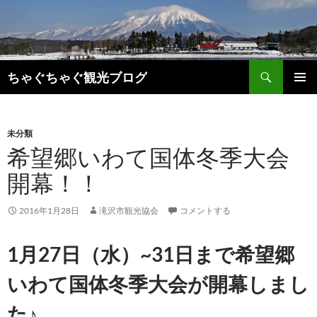
検
ちゃぐちゃぐ観光ブログ
索
コ
メインメ
ン
ニュー
テ
ン
未分類
ツ
希望郷いわて国体冬季大会
へ
開幕！！
ス
キ
ッ
2016年1月28日
滝沢市観光協会
コメントする
プ
1月27日（水）~31日まで希望郷
いわて国体冬季大会が開幕しまし
た♪