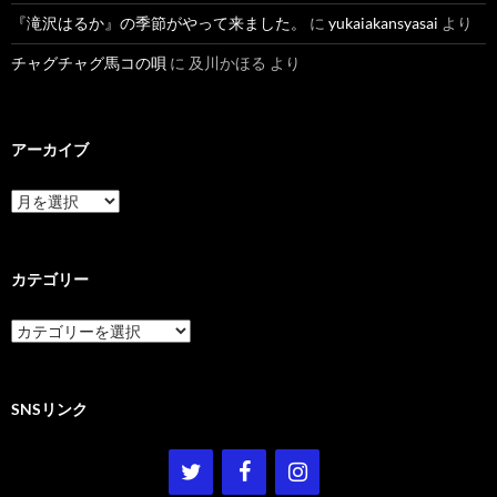
『滝沢はるか』の季節がやって来ました。
に
yukaiakansyasai
より
チャグチャグ馬コの唄
に
及川かほる
より
アーカイブ
ア
ー
カ
イ
ブ
カテゴリー
カ
テ
ゴ
リ
ー
SNSリンク