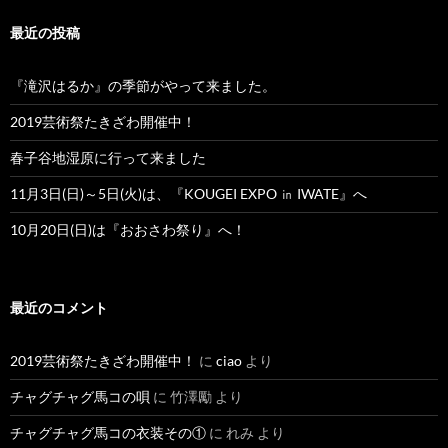
最近の投稿
『滝沢はるか』の季節がやって来ました。
2019芸術祭たきざわ開催中！
春子谷地湿原に行って来ました
11月3日(日)～5日(火)は、『KOUGEI EXPO ㏌ IWATE』へ
10月20日(日)は『おおさわ祭り』へ！
最近のコメント
2019芸術祭たきざわ開催中！
に
ciao
より
チャグチャグ馬コの唄
に
竹澤勵
より
チャグチャグ馬コの衣装その①
に
れみ
より