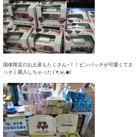
国体限定のお土産もたくさん~！！ピンバッチが可愛くてさ
っそく購入しちゃった (´◉◞౪◟◉)