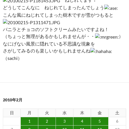
どうしてこんなに ねじれてしまったんでしょう
こんな風にねじれてしまった樹木ですが雪がつもると
バニラとチョコのソフトクリームみたいですよね！
（ちょっと無理があるかもしれませんが・・
）
なにげない風景に隠れている不思議な現象を
さがしてみるのも楽しいかもしれませんね
（sachi）
2010年2月
日
月
火
水
木
金
土
1
2
3
4
5
6