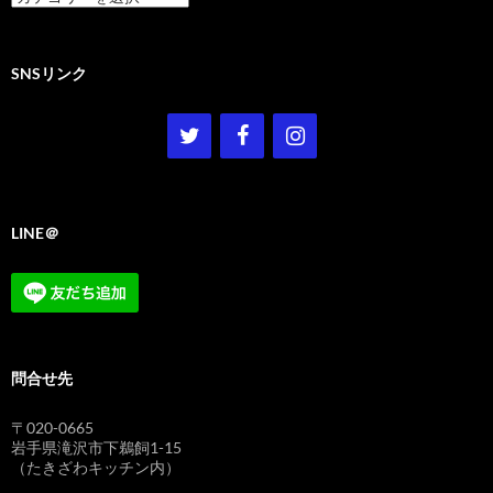
テ
ゴ
リ
ー
SNSリンク
LINE＠
問合せ先
〒020-0665
岩手県滝沢市下鵜飼1-15
（たきざわキッチン内）