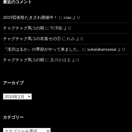
最近のコメント
2019芸術祭たきざわ開催中！
に
ciao
より
チャグチャグ馬コの唄
に
竹澤勵
より
チャグチャグ馬コの衣装その①
に
れみ
より
『滝沢はるか』の季節がやって来ました。
に
yukaiakansyasai
より
チャグチャグ馬コの唄
に
及川かほる
より
アーカイブ
ア
ー
カ
イ
ブ
カテゴリー
カ