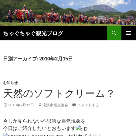
検
ちゃぐちゃぐ観光ブログ
索
コ
メインメ
ン
ニュー
テ
ン
日別アーカイブ: 2010年2月15日
ツ
へ
ス
キ
お知らせ
ッ
天然のソフトクリーム？
プ
2010年2月15日
滝沢市観光協会
コメントする
今しか見られない不思議な自然現象を
今日はご紹介したいとおもいます
ねじれてます！