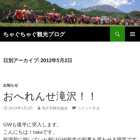
検
ちゃぐちゃぐ観光ブログ
索
コ
メインメ
ン
ニュー
テ
ン
日別アーカイブ: 2012年5月2日
ツ
へ
ス
キ
お知らせ
ッ
おへれんせ滝沢！！
プ
2012年5月2日
滝沢市観光協会
コメントする
GWも後半に突入します。
こんにちは！takaです。
役場前に咲いていた桜はGW前半の初夏を思わせる陽気です