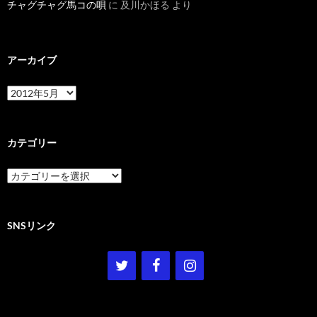
チャグチャグ馬コの唄
に
及川かほる
より
アーカイブ
ア
ー
カ
イ
ブ
カテゴリー
カ
テ
ゴ
リ
ー
SNSリンク